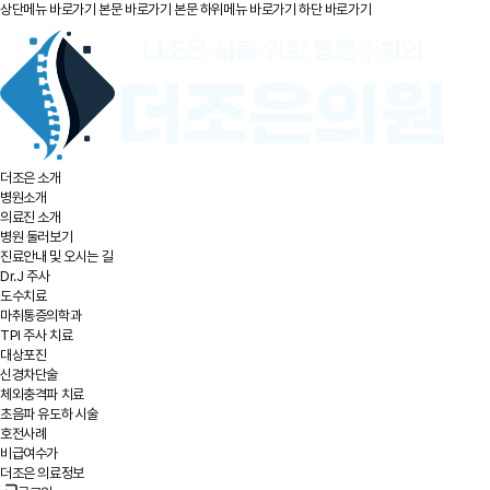
상단메뉴 바로가기
본문 바로가기
본문 하위메뉴 바로가기
하단 바로가기
더조은 소개
병원소개
의료진 소개
병원 둘러보기
진료안내 및 오시는 길
Dr.J 주사
도수치료
마취통증의학과
TPI 주사 치료
대상포진
신경차단술
체외충격파 치료
초음파 유도하 시술
호전사례
비급여수가
더조은 의료정보