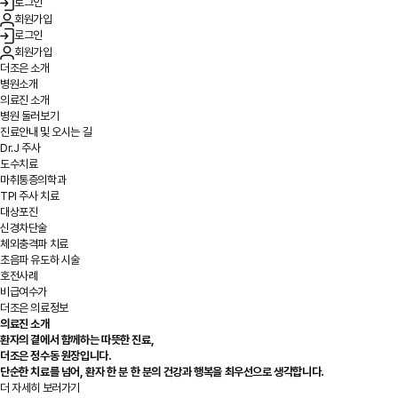
로그인
회원가입
로그인
회원가입
더조은 소개
병원소개
의료진 소개
병원 둘러보기
진료안내 및 오시는 길
Dr.J 주사
도수치료
마취통증의학과
TPI 주사 치료
대상포진
신경차단술
체외충격파 치료
초음파 유도하 시술
호전사례
비급여수가
더조은 의료정보
의료진 소개
환자의 곁에서 함께하는 따뜻한 진료,
더조은 정수동 원장입니다.
단순한 치료를 넘어, 환자 한 분 한 분의 건강과 행복을 최우선으로 생각합니다.
더 자세히 보러가기