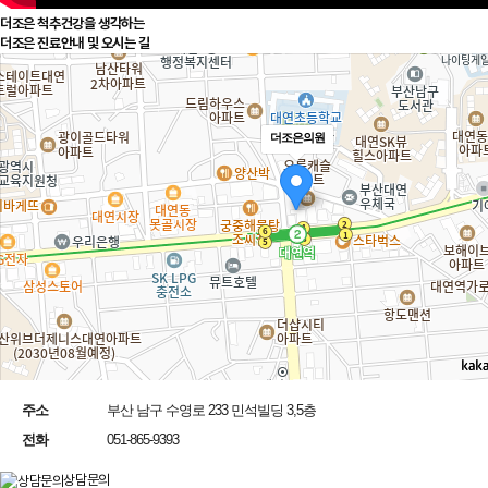
더조은 척추건강을 생각하는
더조은
진료안내 및 오시는 길
더조은의원
주소
부산 남구 수영로 233 민석빌딩 3,5층
전화
051-865-9393
상담문의