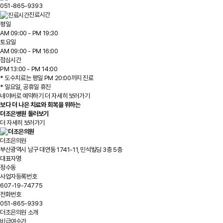
051-865-9393
진료시간
평
일
AM 09:00 - PM 19:30
토
요
일
AM 09:00 - PM 16:00
점
심
시
간
PM 13:00 - PM 14:00
* 도수치료는 평일 PM 20:00까지 진료
* 일요일, 공휴일 휴진
네이버로 예약하기
더 자세히 보러가기
보다 더 나은 치료와 회복을 위하는
더조은병원 둘러보기
더 자세히 보러가기
더조은의원
부산광역시 남구 대연동 1741-11, 민석빌딩 3층 5층
대표자명
정수동
사업자등록번호
607-19-74775
전화번호
051-865-9393
더조은의원 소개
비급여수가